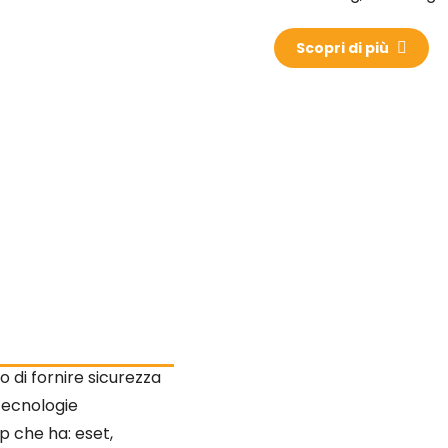
Scopri di più
 di fornire sicurezza
 tecnologie
p che ha: eset,