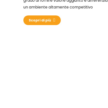
grado di fornire valore aggiunto e differenziar
un ambiente altamente competitivo
Scopri di più