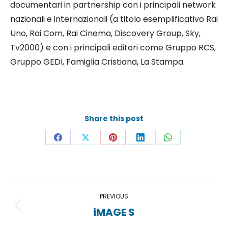
documentari in partnership con i principali network
nazionali e internazionali (a titolo esemplificativo Rai
Uno, Rai Com, Rai Cinema, Discovery Group, Sky,
Tv2000) e con i principali editori come Gruppo RCS,
Gruppo GEDI, Famiglia Cristiana, La Stampa.
Share this post
Share
Share
Share
Share
Share
on
on
on
on
on
Facebook
X
Pinterest
LinkedIn
WhatsApp
Project
PREVIOUS
navigation
iMAGE S
Previous
project: