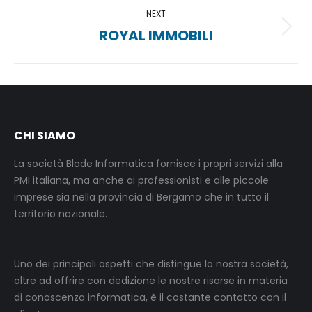
NEXT
ROYAL IMMOBILI
Next
project:
CHI SIAMO
La società Blade Informatica fornisce i propri servizi alla
PMI italiana, ma anche ai professionisti e alle piccole
imprese sia nella provincia di Bergamo che in tutto il
territorio nazionale.
Uno dei principali aspetti che distingue la nostra società,
oltre ad offrire con dedizione le nostre risorse in materia
di conoscenza informatica, è il costante contatto con il