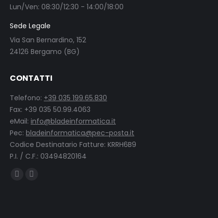
Lun/Ven: 08:30/12:30 - 14:00/18:00
Sede Legale
Via San Bernardino, 152
24126 Bergamo (BG)
CONTATTI
Telefono:
+39 035 199.65.830
Fax: +39 035 50.99.4063
eMail:
info@bladeinformatica.it
Pec:
bladeinformatica@pec-posta.it
Codice Destinatario Fatture: KRRH6B9
P.I. / C.F.: 03494820164
Find us on:
Facebook
Linkedin
page
page
opens
opens
in
in