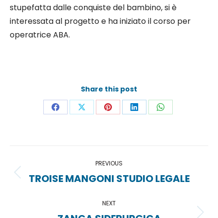
stupefatta dalle conquiste del bambino, si è
interessata al progetto e ha iniziato il corso per
operatrice ABA.
Share this post
Share
Share
Share
Share
Share
on
on
on
on
on
Facebook
X
Pinterest
LinkedIn
WhatsApp
Project
PREVIOUS
navigation
TROISE MANGONI STUDIO LEGALE
Previous
project:
NEXT
Next