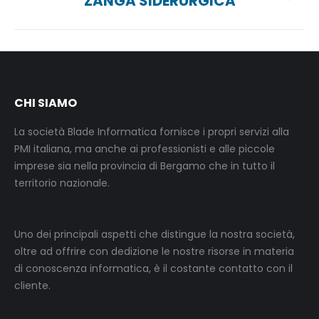
ZANGA SIDERURGICA
project:
CHI SIAMO
La società Blade Informatica fornisce i propri servizi alla
PMI italiana, ma anche ai professionisti e alle piccole
imprese sia nella provincia di Bergamo che in tutto il
territorio nazionale.
Uno dei principali aspetti che distingue la nostra società,
oltre ad offrire con dedizione le nostre risorse in materia
di conoscenza informatica, è il costante contatto con il
cliente.