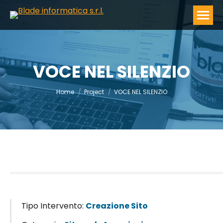
VOCE NEL SILENZIO
You are here:
Home
Project
VOCE NEL SILENZIO
Tipo Intervento:
Creazione Sito