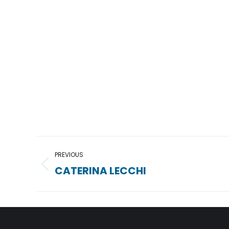
Project
PREVIOUS
navigation
CATERINA LECCHI
Previous
project: