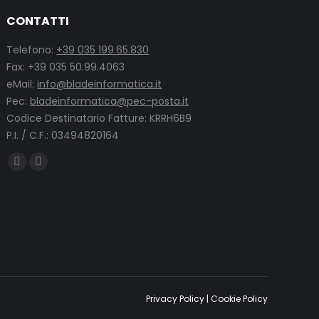
CONTATTI
Telefono:
+39 035 199.65.830
Fax: +39 035 50.99.4063
eMail:
info@bladeinformatica.it
Pec:
bladeinformatica@pec-posta.it
Codice Destinatario Fatture: KRRH6B9
P.I. / C.F.: 03494820164
Find us on:
Facebook
Linkedin
page
page
opens
opens
in
in
new
new
window
window
Privacy Policy
|
Cookie Policy