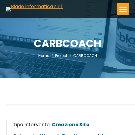
CARBCOACH
You are here:
Home
Project
CARBCOACH
Tipo Intervento:
Creazione Sito