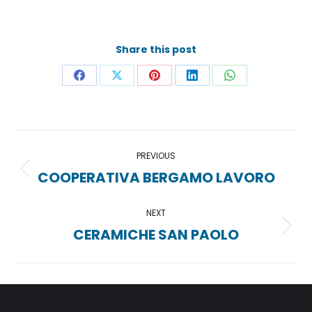
Share this post
Share
Share
Share
Share
Share
on
on
on
on
on
Facebook
X
Pinterest
LinkedIn
WhatsApp
Project
PREVIOUS
navigation
COOPERATIVA BERGAMO LAVORO
Previous
project:
NEXT
CERAMICHE SAN PAOLO
Next
project: