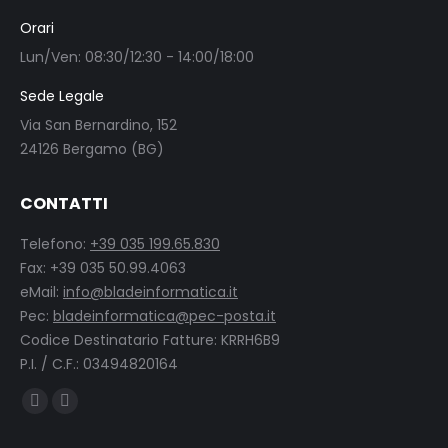
Orari
Lun/Ven: 08:30/12:30 - 14:00/18:00
Sede Legale
Via San Bernardino, 152
24126 Bergamo (BG)
CONTATTI
Telefono:
+39 035 199.65.830
Fax: +39 035 50.99.4063
eMail:
info@bladeinformatica.it
Pec:
bladeinformatica@pec-posta.it
Codice Destinatario Fatture: KRRH6B9
P.I. / C.F.: 03494820164
Find us on:
Facebook
Linkedin
page
page