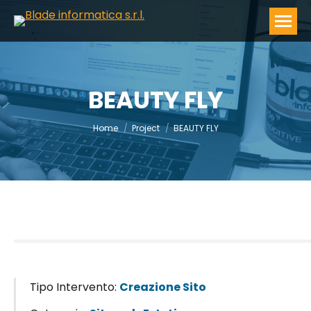
BEAUTY FLY
You are here:
Home
Project
BEAUTY FLY
Tipo Intervento:
Creazione Sito