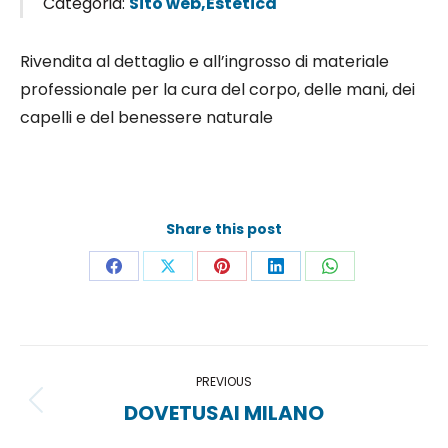
Categoria:
Sito web,Estetica
Rivendita al dettaglio e all’ingrosso di materiale
professionale per la cura del corpo, delle mani, dei
capelli e del benessere naturale
Share this post
Share
Share
Share
Share
Share
on
on
on
on
on
Facebook
X
Pinterest
LinkedIn
WhatsApp
Project
PREVIOUS
navigation
DOVETUSAI MILANO
Previous
project: