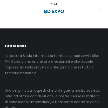
NEXT
BD EXPO
Next
project:
CHI SIAMO
La società Blade Informatica fornisce i propri servizi alla
PMI italiana, ma anche ai professionisti e alle piccole
imprese sia nella provincia di Bergamo che in tutto il
territorio nazionale.
Uno dei principali aspetti che distingue la nostra società,
oltre ad offrire con dedizione le nostre risorse in materia
di conoscenza informatica, è il costante contatto con il
cliente.